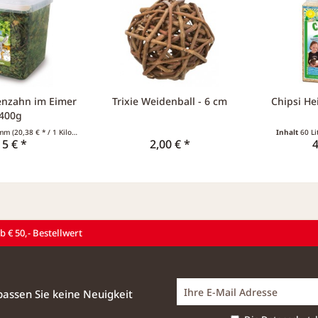
enzahn im Eimer
Trixie Weidenball - 6 cm
Chipsi He
 400g
ramm
(20,38 € * / 1 Kilogramm)
Inhalt
60 L
15 € *
2,00 € *
4
 € 50,- Bestellwert
assen Sie keine Neuigkeit