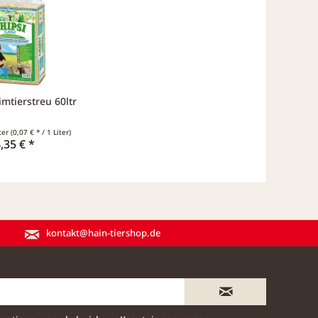
imtierstreu 60ltr
iter
(0,07 € * / 1 Liter)
,35 € *
kontakt@hain-tiershop.de