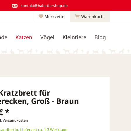
kontakt@hain-tiershop.de
Merkzettel
Warenkorb
nde
Katzen
Vögel
Kleintiere
Blog
 Kratzbrett für
recken, Groß - Braun
€ *
l. Versandkosten
andfertig, Lieferzeit ca. 1-3 Werktage