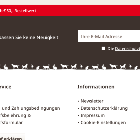
 € 50,- Bestellwert
assen Sie keine Neuigkeit
Die
Datenschut
rvice
Informationen
Newsletter
d und Zahlungsbedingungen
Datenschutzerklärung
fsbelehrung &
Impressum
fsformular
Cookie-Einstellungen
f erklären