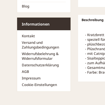
Blog
Beschreibung
Informationen
- Kratzbrett
Kontakt
- speziell 
Versand und
- plüschbez
Zahlungsbedingungen
- Plüschran
- mit Catnip
Widerrufsbelehrung &
- Sisalteppi
Widerrufsformular
- zum Aufh
Datenschutzerklärung
- Gesamtmaß
AGB
- Farbe: Br
Impressum
Cookie-Einstellungen