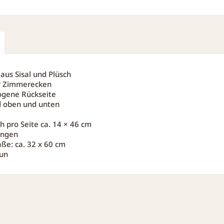
 aus Sisal und Plüsch
für Zimmerecken
ogene Rückseite
d oben und unten
ch pro Seite ca. 14 × 46 cm
ängen
e: ca. 32 x 60 cm
aun