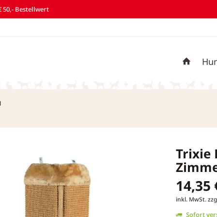
 50,- Bestellwert
Hu
l
Trixie
Zimme
14,35 
inkl. MwSt.
zzg
Sofort vers