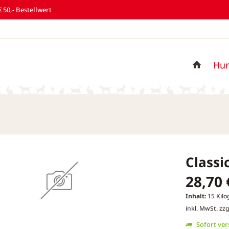
 50,- Bestellwert
Hu
Classi
28,70 
Inhalt:
15 Kilo
inkl. MwSt.
zzg
Sofort vers