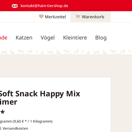
kontakt@hain-tiershop.de
Merkzettel
Warenkorb
nde
Katzen
Vögel
Kleintiere
Blog
 Soft Snack Happy Mix
Eimer
 *
ogramm (9,60 € * / 1 Kilogramm)
l. Versandkosten