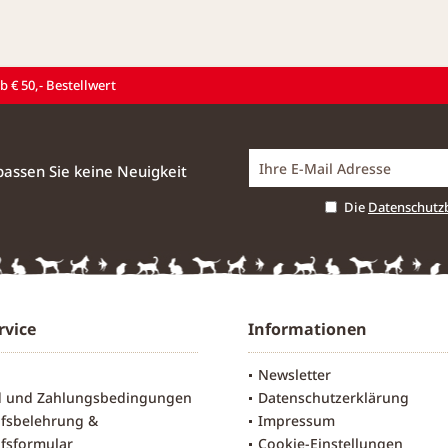
 € 50,- Bestellwert
assen Sie keine Neuigkeit
Die
Datenschut
rvice
Informationen
Newsletter
d und Zahlungsbedingungen
Datenschutzerklärung
fsbelehrung &
Impressum
fsformular
Cookie-Einstellungen