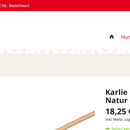
 50,- Bestellwert
Hu
Karlie
Natur 
18,25 
inkl. MwSt.
zzg
Sofort vers