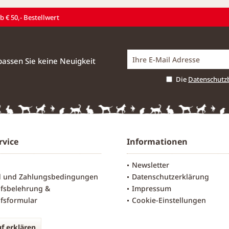
 € 50,- Bestellwert
assen Sie keine Neuigkeit
Die
Datenschut
rvice
Informationen
Newsletter
d und Zahlungsbedingungen
Datenschutzerklärung
fsbelehrung &
Impressum
fsformular
Cookie-Einstellungen
f erklären