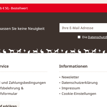
 € 50,- Bestellwert
assen Sie keine Neuigkeit
Die
Datenschut
rvice
Informationen
Newsletter
d und Zahlungsbedingungen
Datenschutzerklärung
fsbelehrung &
Impressum
fsformular
Cookie-Einstellungen
f erklären