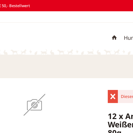
 50,- Bestellwert
Hu
Dieser
12 x 
Weißer
80g