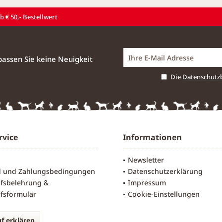
 € 50,- Bestellwert
assen Sie keine Neuigkeit
Die
Datenschut
rvice
Informationen
Newsletter
d und Zahlungsbedingungen
Datenschutzerklärung
fsbelehrung &
Impressum
fsformular
Cookie-Einstellungen
f erklären